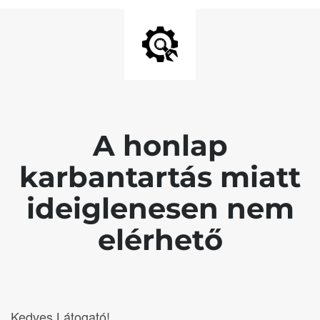
A honlap
karbantartás miatt
ideiglenesen nem
elérhető
Kedves Látogató!